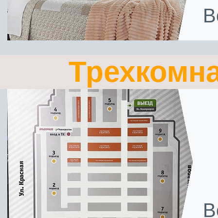
В
Трехкомн
В